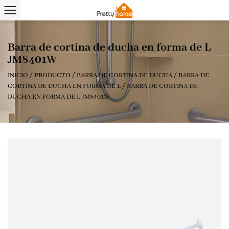
Barra de cortina de ducha en forma de L
JM8401W
INICIO
/
PRODUCTO
/
BARRA DE CORTINA DE DUCHA
/
BARRA DE
CORTINA DE DUCHA EN FORMA DE L
/
BARRA DE CORTINA DE
DUCHA EN FORMA DE L JM8401W