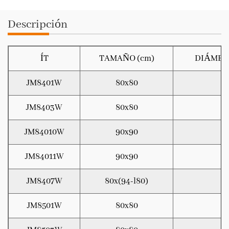
Descripción
ÍT
TAMAÑO (cm)
DIÁMET
JM8401W
80x80
2
JM8403W
80x80
2
JM84010W
90x90
2
JM84011W
90x90
2
JM8407W
80x(94-l80)
2
JM8501W
80x80
2