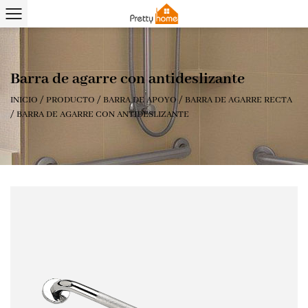
Barra de agarre con antideslizante
INICIO
/
PRODUCTO
/
BARRA DE APOYO
/
BARRA DE AGARRE RECTA
/
BARRA DE AGARRE CON ANTIDESLIZANTE